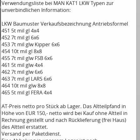
Verwendungsliste bei MAN KAT1 LKW Typen zur
unverbindlichen Information:
LKW Baumuster Verkaufsbezeichnung Antriebsformel
451 5t mil gl 4x4
452 7t mil gl 6x6
453 7t mil glw Kipper 6x6
454 10t mil gl 8x8
455 7t mil glw FSB 6x6
461 5t mil glw 4x4
462 7t mil glw 6x6
463 7t mil gl LARS 6x6
464 10t mil glw 8x8
465 5t mil gl FERA 4x4
AT-Preis netto pro Stück ab Lager. Das Altteilpfand in
Höhe von EUR 150,- netto wird bei Kauf ohne Altteil in
Rechnung gestellt und nach Rücklieferung (frei Haus)
des Altteil erstattet.
Versand per Paketdienst.