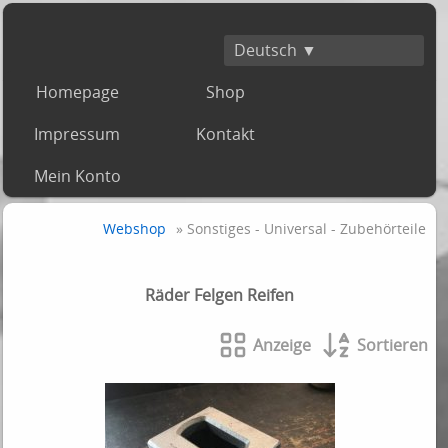
Deutsch ▼
Homepage
Shop
Impressum
Kontakt
Mein Konto
Webshop
» Sonstiges - Universal - Zubehörteile
Räder Felgen Reifen
Anzeige
Sortieren